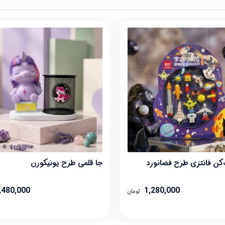
ن فانتزی طرح فضانورد
جا قلمی طرح یونیکورن
,480,000
1,280,000
تومان