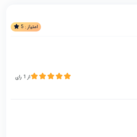
امتیاز :
5
از
1
رای