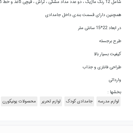
شامل 12 رنگ ماژیک ، دو عدد مداد مشکی ، تراش ، قیچی کاغذ و خط کش
همچنین دارای قسمت بندی داخل جامدادی
در ابعاد 22*15 سانتی متر
طرح برجسته
کیفیت بسیار بالا
طراحی فانتزی و جذاب
وارداتی
بخشها :
لوازم مدرسه
جامدادی کودک
لوازم تحریر
محصولات یونیکورن