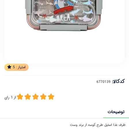
امتیاز :
5
کدکالا:
از
1
رای
توضیحات
ظرف غذا استیل طرح کوسه از برند وست