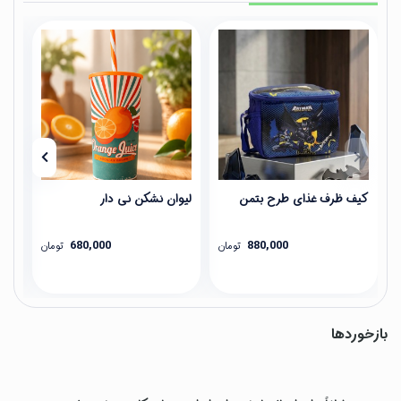
کیف ظرف غذای طرح بتمن
لیوان نشکن نی دار
فلا
680,000
880,000
تومان
تومان
بازخوردها