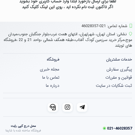
لطفاً برای ارسال بازخورد ابتدا وارد حساب کاربری خود بشوید
اگر تاکنون ثبت نام نکرده اید ، روی
این لینک
کلیک کنید
شماره تماس‌: 021-46028357
نشانی:
استان تهران، شهرتهران، انتهای همت غرب،بلوار جنگلبان جنوب،میدان
موج،مرکز خرید سرزمین کودک آفتاب،طبقه همکف شمالی ،واحد 21 و 22 ،فروشگاه
های تویلند
خدمات مشتریان
فروشگاه
پیگیری سفارش
مجله خبری
قوانین و مقررات
تماس با ما
ثبت شکایات در سایت
درباره ما
محل درج کپی رایت
021-46028357
فروشگاه ساخته شده با شاپفا