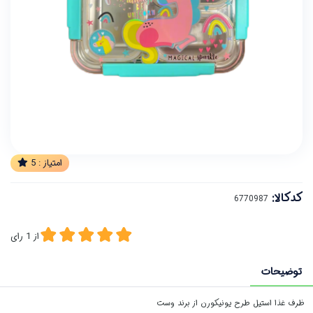
امتیاز :
5
کدکالا:
از
1
رای
توضیحات
ظرف غذا استیل طرح یونیکورن از برند وست