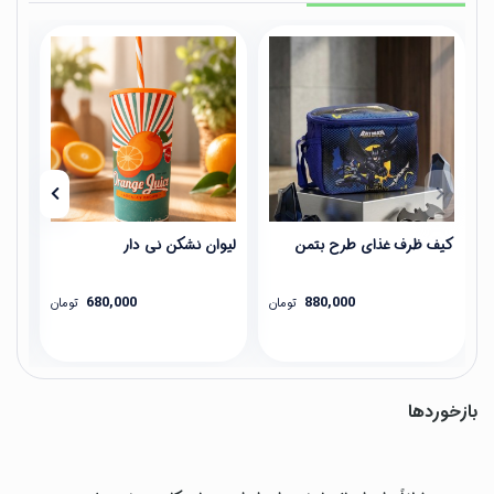
کیف ظرف غذای طرح بتمن
لیوان نشکن نی دار
فلا
680,000
880,000
تومان
تومان
بازخوردها