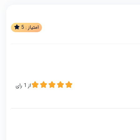
امتیاز :
5
از
1
رای