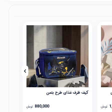
کیف ظرف غذای طرح بتمن
ست 5 عددی جغجغه و مونتسوری
880,000
1
تومان
تومان