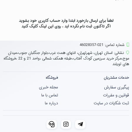
لطفاً برای ارسال بازخورد ابتدا وارد حساب کاربری خود بشوید
اگر تاکنون ثبت نام نکرده اید ، روی
این لینک
کلیک کنید
شماره تماس‌: 021-46028357
نشانی:
استان تهران، شهرتهران، انتهای همت غرب،بلوار جنگلبان جنوب،میدان
موج،مرکز خرید سرزمین کودک آفتاب،طبقه همکف شمالی ،واحد 21 و 22 ،فروشگاه
های تویلند
خدمات مشتریان
فروشگاه
پیگیری سفارش
مجله خبری
قوانین و مقررات
تماس با ما
ثبت شکایات در سایت
درباره ما