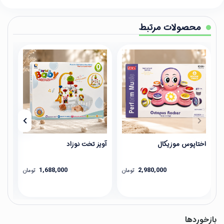
محصولات مرتبط
اختاپوس موزیکال
آویز تخت نوزاد
عینک 
1,688,000
2,980,000
تومان
تومان
بازخوردها