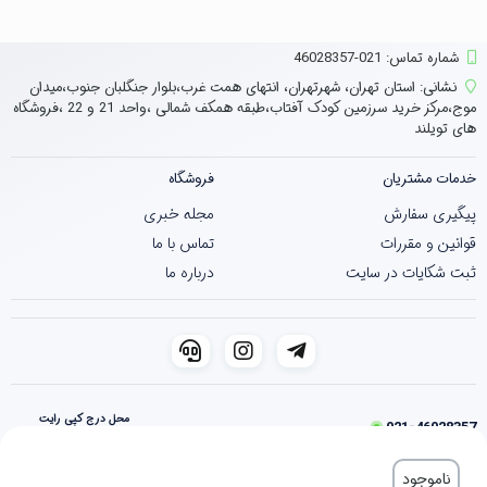
شماره تماس‌: 021-46028357
نشانی:
استان تهران، شهرتهران، انتهای همت غرب،بلوار جنگلبان جنوب،میدان
موج،مرکز خرید سرزمین کودک آفتاب،طبقه همکف شمالی ،واحد 21 و 22 ،فروشگاه
های تویلند
خدمات مشتریان
فروشگاه
پیگیری سفارش
مجله خبری
قوانین و مقررات
تماس با ما
ثبت شکایات در سایت
درباره ما
محل درج کپی رایت
021-46028357
فروشگاه ساخته شده با شاپفا
ناموجود