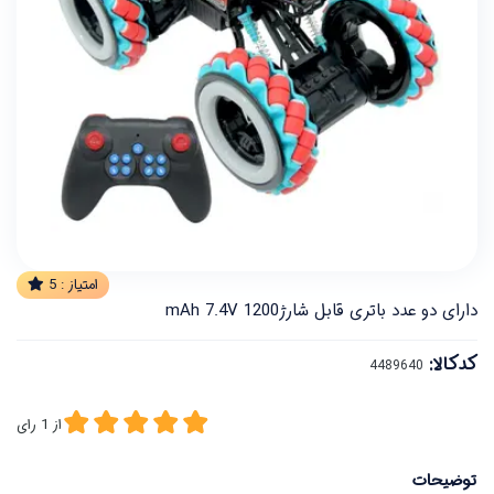
امتیاز :
5
دارای دو عدد باتری قابل شارژ1200 mAh 7.4V
کدکالا:
از
1
رای
توضیحات