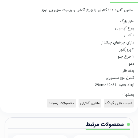
ماشین آفرود ۱:۱۲ کنترلی با چرخ آتشی و ریموت مچی یرو تویز
سایز بزرگ
چرخ کپسولی
۶ کانال
دارای چرخهای چراغدار
۴ پروژکتور
۲ چراغ جلو
دمو
بدنه فلز
کنترل مچ سنسوری
ابعاد جعبه: 31×49×29cm
بخشها :
اسباب بازی کودک
ماشین کنترلی
محصولات پسرانه
محصولات مرتبط