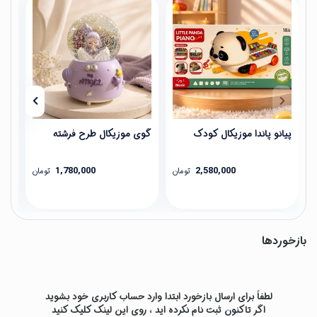
پیانو پاندا موزیکال کودک
گوی موزیکال طرح فرشته
عین
1,780,000
2,580,000
تومان
تومان
بازخوردها
لطفاً برای ارسال بازخورد ابتدا وارد حساب کاربری خود بشوید
اگر تاکنون ثبت نام نکرده اید ، روی
این لینک
کلیک کنید