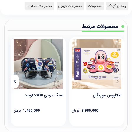
چمدان کودک
محصولات
محصولات فروزن
محصولات دخترانه
محصولات مرتبط
اختاپوس موزیکال
عینک دودی uv400وست
آین
1,480,000
2,980,000
تومان
تومان