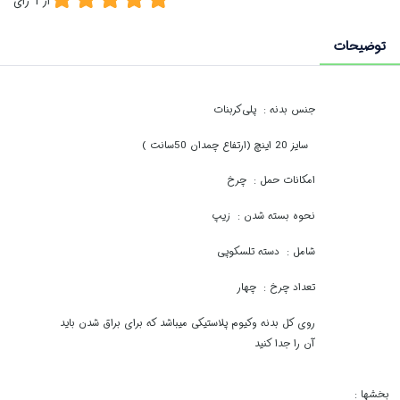
از
1
رای
توضیحات
جنس بدنه
:
پلی‌کربنات
سایز 20 اینچ (ارتفاع چمدان 50سانت )
امکانات حمل
:
چرخ
نحوه بسته شدن
:
زیپ
شامل
:
دسته تلسکوپی
تعداد چرخ
:
چهار
روی کل بدنه وکیوم پلاستیکی میباشد که برای براق شدن باید
آن را جدا کنید
بخشها :