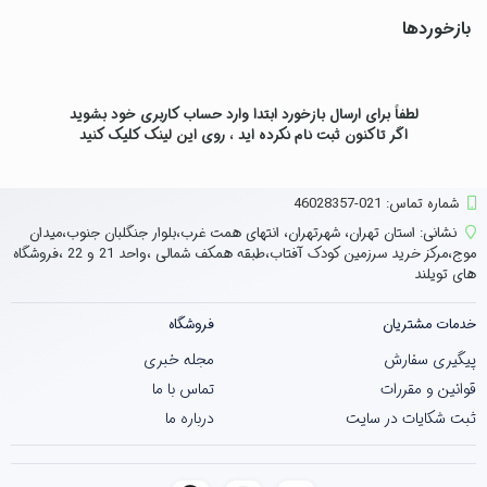
بازخوردها
لطفاً برای ارسال بازخورد ابتدا وارد حساب کاربری خود بشوید
اگر تاکنون ثبت نام نکرده اید ، روی
این لینک
کلیک کنید
شماره تماس‌: 021-46028357
نشانی:
استان تهران، شهرتهران، انتهای همت غرب،بلوار جنگلبان جنوب،میدان
موج،مرکز خرید سرزمین کودک آفتاب،طبقه همکف شمالی ،واحد 21 و 22 ،فروشگاه
های تویلند
خدمات مشتریان
فروشگاه
پیگیری سفارش
مجله خبری
قوانین و مقررات
تماس با ما
ثبت شکایات در سایت
درباره ما