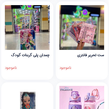
ست تحریر فانتزی
چمدان پلی کربنات کودک
ناموجود
ناموجود