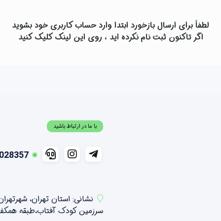
لطفاً برای ارسال بازخورد ابتدا وارد حساب کاربری خود بشوید
اگر تاکنون ثبت نام نکرده اید ، روی
این لینک
کلیک کنید
با ما در ارتباط باشید
028357
نشانی: استان تهران، شهرتهرا
سرزمین کودک آفتاب،طبقه همکف شمالی ،واحد 21 و 2