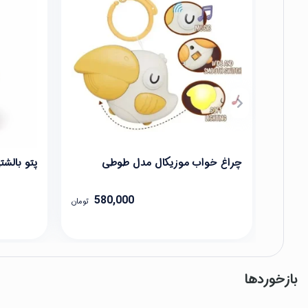
چراغ خواب موزیکال مدل طوطی
پتو بالش
580,000
تومان
بازخوردها