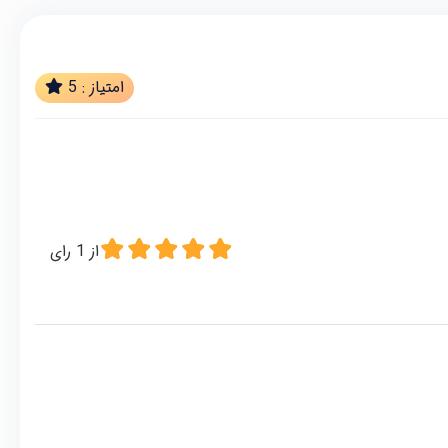
امتیاز :
5
از
1
رای