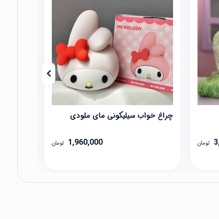
چراغ خواب سیلیکونی مای ملودی
چراغ خوا
1,960,000
3
تومان
تومان