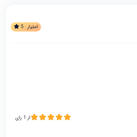
امتیاز :
5
از
1
رای