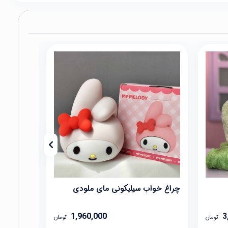
چراغ خواب سیلیکونی مای ملودی
چراغ خوا
1,960,000
3
تومان
تومان