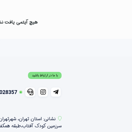
هیچ آیتمی یافت ن
با ما در ارتباط باشید
028357
نشانی: استان تهران، شهرتهرا
سرزمین کودک آفتاب،طبقه همکف شمالی ،واحد 21 و 2